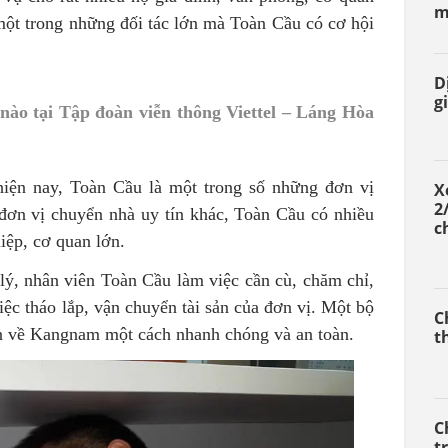
m
 một trong những đối tác lớn mà Toàn Cầu có cơ hội
D
gi
ào tại Tập đoàn viễn thông Viettel – Láng Hòa
iện nay, Toàn Cầu là một trong số những đơn vị
X
2
 đơn vị chuyển nhà uy tín khác, Toàn Cầu có nhiều
c
iệp, cơ quan lớn.
 lý, nhân viên Toàn Cầu làm việc cần cù, chăm chỉ,
ệc tháo lắp, vận chuyển tài sản của đơn vị. Một bộ
C
n về Kangnam một cách nhanh chóng và an toàn.
t
C
t