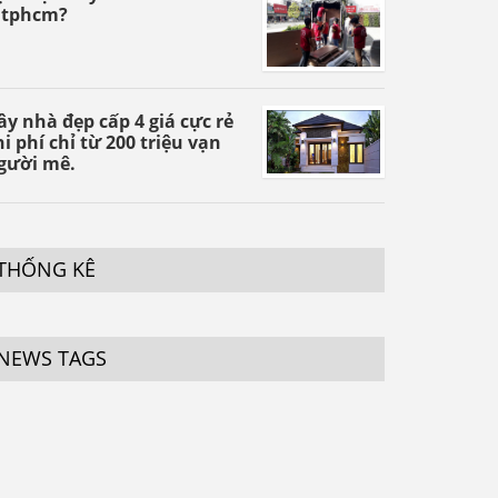
 tphcm?
ây nhà đẹp cấp 4 giá cực rẻ
hi phí chỉ từ 200 triệu vạn
gười mê.
THỐNG KÊ
NEWS TAGS