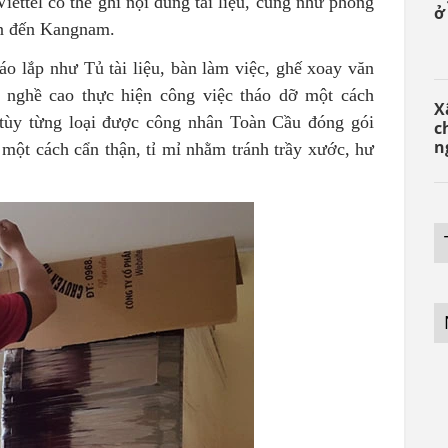
iettel có thể ghi nội dung tài liệu, cũng như phòng
ở
ển đến Kangnam.
o lắp như Tủ tài liệu, bàn làm việc, ghế xoay văn
 nghề cao thực hiện công việc tháo dỡ một cách
X
 tùy từng loại được công nhân Toàn Cầu đóng gói
c
n
một cách cẩn thận, tỉ mỉ nhằm tránh trầy xước, hư