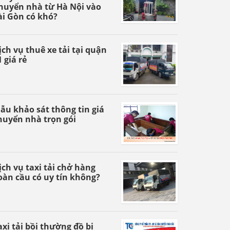
huyển nhà từ Hà Nội vào
ài Gòn có khó?
ịch vụ thuê xe tải tại quận
1 giá rẻ
ẫu khảo sát thông tin giá
huyển nhà trọn gói
ịch vụ taxi tải chở hàng
oàn cầu có uy tín không?
axi tải bồi thường đồ bị