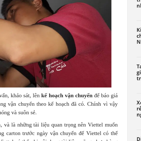
n
K
c
N
T
g
t
vấn, khảo sát, lên
kế hoạch vận chuyển
để báo giá
X
ông vận chuyển theo kế hoạch đã có. Chính vì vậy
r
hóng và suôn sẻ.
n
n, và là những tài liệu quan trọng nên Viettel muốn
g carton trước ngày vận chuyển để Viettel có thể
D