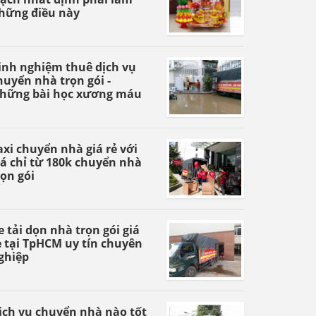
hững điều này
inh nghiệm thuê dịch vụ
huyển nhà trọn gói -
hững bài học xương máu
axi chuyển nhà giá rẻ với
iá chỉ từ 180k chuyển nhà
rọn gói
e tải dọn nhà trọn gói giá
ẻ tại TpHCM uy tín chuyên
ghiệp
ịch vụ chuyển nhà nào tốt