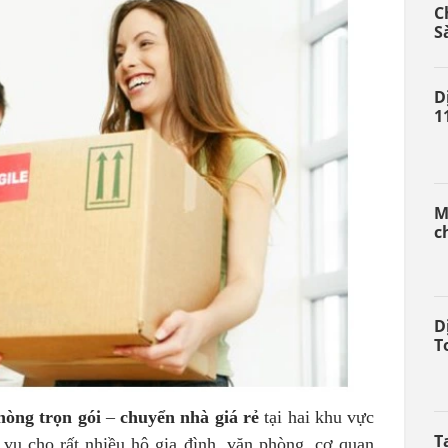
C
S
D
1
M
c
D
T
hòng trọn gói
–
chuyển nhà giá rẻ
tại hai khu vực
T
ụ cho rất nhiều hộ gia đình, văn phòng, cơ quan