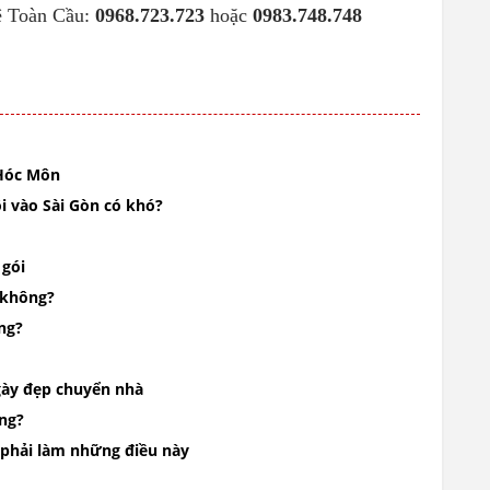
hệ Toàn Cầu:
0968.723.723
hoặc
0983.748.748
 Hóc Môn
 vào Sài Gòn có khó?
gói
n không?
ng?
gày đẹp chuyển nhà
ng?
 phải làm những điều này