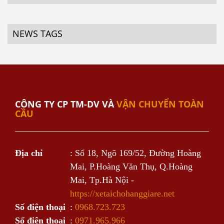
NEWS TAGS
CÔNG TY CP TM-DV VÀ
VẬN CHUYỂN TOÀN
CẦU
Địa chỉ
: Số 18, Ngõ 169/52, Đường Hoàng
Mai, P.Hoàng Văn Thụ, Q.Hoàng
Mai, Tp.Hà Nội -
https://xetaichohanggiare.net
Số điện thoại
:
0968.723.723
Số điện thoại
:
0971.965.966