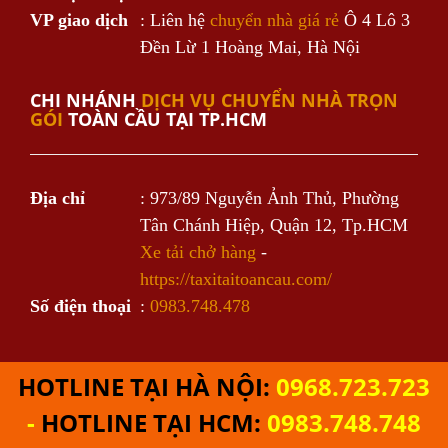
VP giao dịch
: Liên hệ
chuyển nhà giá rẻ
Ô 4 Lô 3
Đền Lừ 1 Hoàng Mai, Hà Nội
CHI NHÁNH
DỊCH VỤ CHUYỂN NHÀ TRỌN
GÓI
TOÀN CẦU TẠI TP.HCM
Địa chỉ
: 973/89 Nguyễn Ảnh Thủ, Phường
Tân Chánh Hiệp, Quận 12, Tp.HCM
Xe tải chở hàng
-
https://taxitaitoancau.com/
Số điện thoại
:
0983.748.478
HOTLINE TẠI HÀ NỘI:
0968.723.723
Cung cấp bởi
Sapo
-
HOTLINE TẠI HCM:
0983.748.748