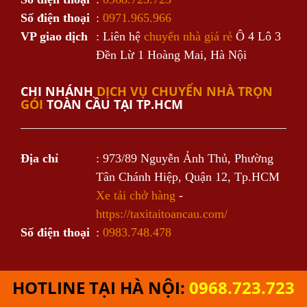
Số điện thoại
:
0971.965.966
VP giao dịch
: Liên hệ
chuyển nhà giá rẻ
Ô 4 Lô 3
Đền Lừ 1 Hoàng Mai, Hà Nội
CHI NHÁNH
DỊCH VỤ CHUYỂN NHÀ TRỌN
GÓI
TOÀN CẦU TẠI TP.HCM
Địa chỉ
: 973/89 Nguyễn Ảnh Thủ, Phường
Tân Chánh Hiệp, Quận 12, Tp.HCM
Xe tải chở hàng
-
https://taxitaitoancau.com/
Số điện thoại
:
0983.748.478
HOTLINE TẠI HÀ NỘI:
0968.723.723
Cung cấp bởi
Sapo