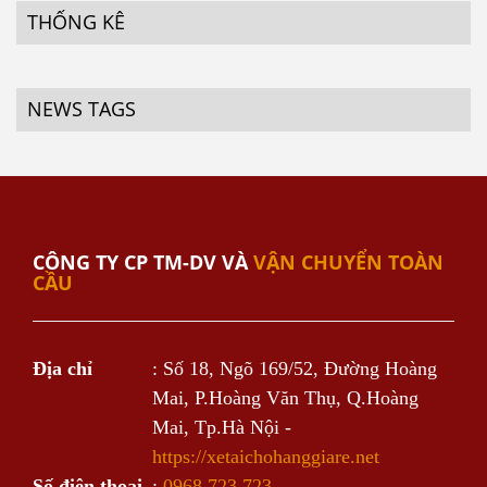
THỐNG KÊ
NEWS TAGS
CÔNG TY CP TM-DV VÀ
VẬN CHUYỂN TOÀN
CẦU
Địa chỉ
: Số 18, Ngõ 169/52, Đường Hoàng
Mai, P.Hoàng Văn Thụ, Q.Hoàng
Mai, Tp.Hà Nội -
https://xetaichohanggiare.net
Số điện thoại
:
0968.723.723