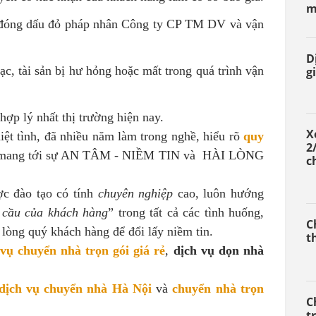
m
, đóng dấu đỏ pháp nhân Công ty CP TM DV và
vận
D
ạc, tài sản bị hư hỏng hoặc mất trong quá trình vận
gi
hợp lý nhất thị trường hiện nay.
X
iệt tình, đã nhiều năm làm trong nghề, hiểu rõ
quy
2
 mang tới sự AN TÂM - NIỀM TIN và HÀI LÒNG
c
ợc đào tạo có tính
chuyên nghiệp
cao, luôn hướng
 cầu của khách hàng
” trong tất cả các tình huống,
C
 lòng quý khách hàng để đổi lấy niềm tin.
t
 vụ chuyển nhà trọn gói giá rẻ
,
dịch vụ dọn nhà
dịch vụ chuyển nhà Hà Nội
và
chuyển nhà trọn
C
t