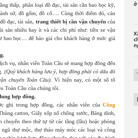
ở
ầng thấp, phân loại đồ đạc, tài sản cần bao bọc kỹ,
 sành sứ, đồ gốm, đồ cổ…. Cùng thời điểm đó, cán
ồ đạc, tài sản,
trang thiết bị cần vận chuyển
của
i sản nhiều hay ít và các chi phí như: tiền xe vận
X
t tư bao bọc… để báo giá cho khách hàng ở mức giá
c
n
g.
dịch vụ, nhân viên Toàn Cầu sẽ mang hợp đồng đến
g
. (Quý khách hàng lưu ý, hợp đồng phải có dấu đỏ
vận chuyển Toàn Cầu).
Vì hiện nay, có một số tổ
ệu Toàn Cầu của chúng tôi.
dung hợp đồng.
c ghi trong hợp đồng, các nhân viên của
Công
 Thùng catton, Giấy xốp nổ chống xước, Băng dính,
chuyển theo thứ tự từ các tầng (lầu) hoặc phòng
i ngũ thợ mộc, thợ tháo máy móc các loại và công