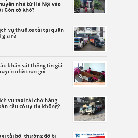
huyển nhà từ Hà Nội vào
ài Gòn có khó?
ịch vụ thuê xe tải tại quận
1 giá rẻ
ẫu khảo sát thông tin giá
huyển nhà trọn gói
ịch vụ taxi tải chở hàng
oàn cầu có uy tín không?
axi tải bồi thường đồ bị