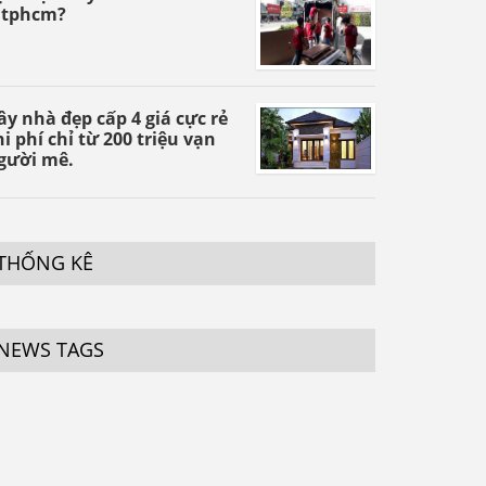
 tphcm?
ây nhà đẹp cấp 4 giá cực rẻ
hi phí chỉ từ 200 triệu vạn
gười mê.
THỐNG KÊ
NEWS TAGS