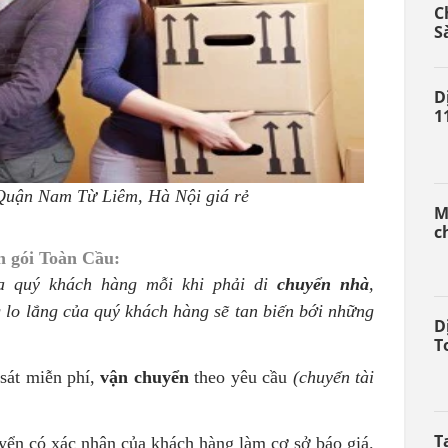
C
S
D
1
 Quận Nam Từ Liêm, Hà Nội giá rẻ
M
c
n gói Toàn Cầu:
ủa quý khách hàng mỗi khi phải di
chuyển nhà
,
 lo lắng của quý khách hàng sẽ tan biến bới những
D
T
 sát miễn phí,
vận chuyển
theo yêu cầu
(chuyển tài
T
uyển có xác nhận của khách hàng làm cơ sở báo giá.