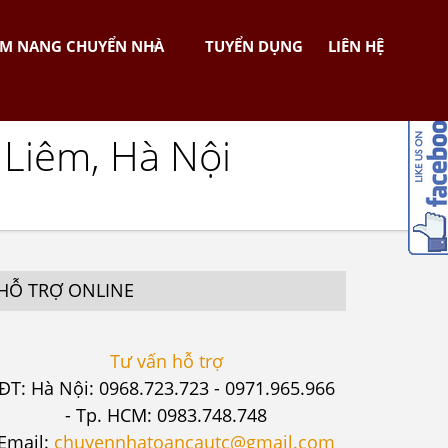
M NANG CHUYỂN NHÀ
TUYỂN DỤNG
LIÊN HỆ
 Liêm, Hà Nội
HỖ TRỢ ONLINE
Tư vấn hỗ trợ
ĐT: Hà Nội: 0968.723.723 - 0971.965.966
- Tp. HCM: 0983.748.748
Email:
chuyennhatoancautc@gmail.com