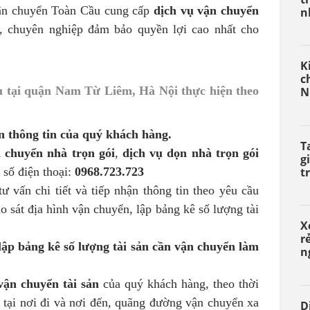
ận chuyển Toàn Cầu cung cấp
dịch vụ vận chuyển
n
, chuyên nghiệp
đảm bảo quyền lợi cao nhất cho
K
c
u tại quận Nam Từ Liêm, Hà Nội thực hiện theo
N
n thông tin của quý khách hàng.
T
i chuyển nhà trọn gói
,
dịch vụ dọn nhà trọn gói
g
t
 số điện thoại:
0968.723.723
 vấn chi tiết và tiếp nhận thông tin theo yêu cầu
 sát địa hình vận chuyển, lập bảng kê số lượng tài
X
r
lập bảng kê số lượng tài sản cần vận chuyển làm
n
vận chuyển tài sản
của quý khách hàng, theo thời
 tại nơi đi và nơi đến, quãng đường vận chuyển xa
D