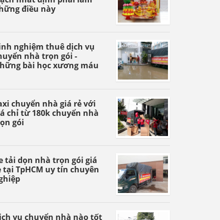
hững điều này
inh nghiệm thuê dịch vụ
huyển nhà trọn gói -
hững bài học xương máu
axi chuyển nhà giá rẻ với
iá chỉ từ 180k chuyển nhà
rọn gói
e tải dọn nhà trọn gói giá
ẻ tại TpHCM uy tín chuyên
ghiệp
ịch vụ chuyển nhà nào tốt