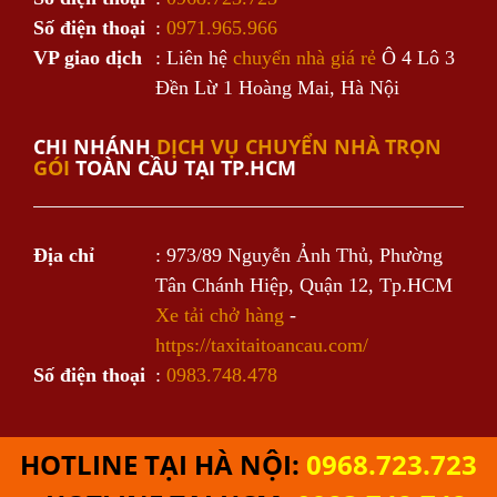
Số điện thoại
:
0971.965.966
VP giao dịch
: Liên hệ
chuyển nhà giá rẻ
Ô 4 Lô 3
Đền Lừ 1 Hoàng Mai, Hà Nội
CHI NHÁNH
DỊCH VỤ CHUYỂN NHÀ TRỌN
GÓI
TOÀN CẦU TẠI TP.HCM
Địa chỉ
: 973/89 Nguyễn Ảnh Thủ, Phường
Tân Chánh Hiệp, Quận 12, Tp.HCM
Xe tải chở hàng
-
https://taxitaitoancau.com/
Số điện thoại
:
0983.748.478
HOTLINE TẠI HÀ NỘI:
0968.723.723
Cung cấp bởi
Sapo