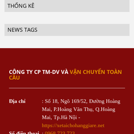
THỐNG KÊ
NEWS TAGS
CÔNG TY CP TM-DV VÀ
VẬN CHUYỂN TOÀN
CẦU
Địa chỉ
: Số 18, Ngõ 169/52, Đường Hoàng
Mai, P.Hoàng Văn Thụ, Q.Hoàng
Mai, Tp.Hà Nội -
https://xetaichohanggiare.net
Số điện thoại
:
0968.723.723