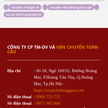
chuyển nhà giá rẻ
chuyển văn phòng trọn gói
xe tải chở hàng tphcm
CÔNG TY CP TM-DV VÀ
VẬN CHUYỂN TOÀN
CẦU
Địa chỉ
: Số 18, Ngõ 169/52, Đường Hoàng
Mai, P.Hoàng Văn Thụ, Q.Hoàng
Mai, Tp.Hà Nội -
https://xetaichohanggiare.net
Số điện thoại
:
0968.723.723
Số điện thoại
:
0971.965.966