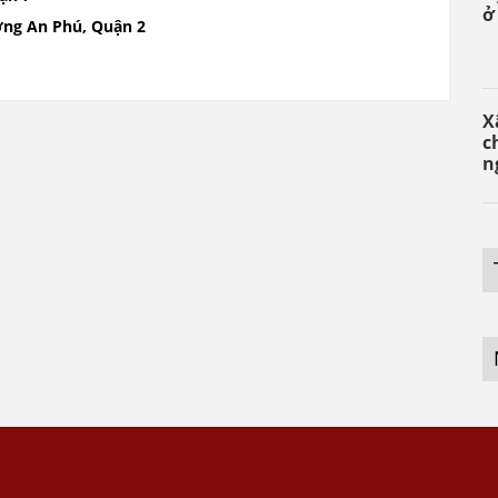
ở
ờng An Phú, Quận 2
X
c
n