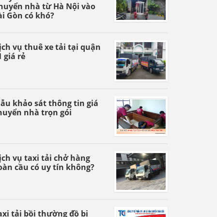
huyển nhà từ Hà Nội vào
ài Gòn có khó?
ịch vụ thuê xe tải tại quận
1 giá rẻ
ẫu khảo sát thông tin giá
huyển nhà trọn gói
ịch vụ taxi tải chở hàng
oàn cầu có uy tín không?
axi tải bồi thường đồ bị