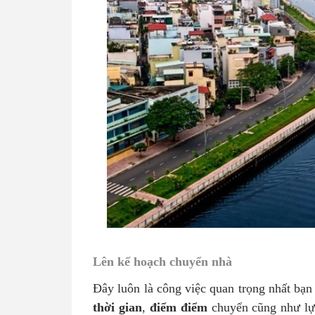
Lên kế hoạch chuyển nhà
Đây luôn là công việc quan trọng nhất bạn
thời gian
,
điểm điểm
chuyển cũng như lự