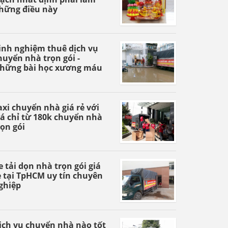
hững điều này
inh nghiệm thuê dịch vụ
huyển nhà trọn gói -
hững bài học xương máu
axi chuyển nhà giá rẻ với
iá chỉ từ 180k chuyển nhà
rọn gói
e tải dọn nhà trọn gói giá
ẻ tại TpHCM uy tín chuyên
ghiệp
ịch vụ chuyển nhà nào tốt