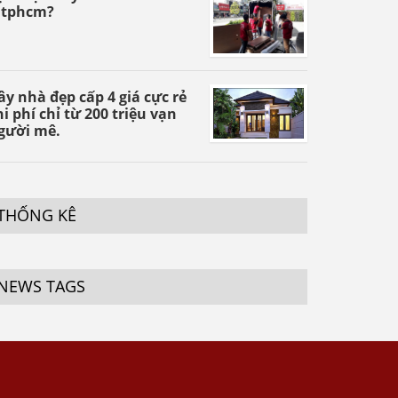
 tphcm?
ây nhà đẹp cấp 4 giá cực rẻ
hi phí chỉ từ 200 triệu vạn
gười mê.
THỐNG KÊ
NEWS TAGS