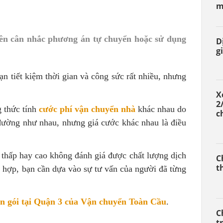
m
nên cân nhắc phương án tự chuyển hoặc sử dụng
D
gi
n tiết kiệm thời gian và công sức rất nhiều, nhưng
X
2
g thức tính
cước phí vận chuyển nhà
khác nhau do
c
đường như nhau, nhưng giá cước khác nhau là điều
 thấp hay cao không đánh giá được chất lượng dịch
C
t
 hợp, bạn cần dựa vào sự tư vấn của người đã từng
ọn gói tại Quận 3 của Vận chuyển Toàn Cầu
.
C
t