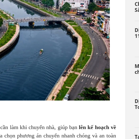
C
S
D
1
M
c
D
T
 cần làm khi chuyển nhà, giúp bạn
lên kế hoạch về
a chọn
phương án chuyển nhanh chóng và an toàn
T