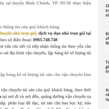
Cầu tại huyện Bình Chánh, TP. HCM thực hiện
C
t
n
n thông tin của quý khách hàng.
chuyển nhà trọn gói
,
dịch vụ dọn nhà trọn gói tại
K
c
theo số điện thoại:
0983.748.748
N
 vấn chi tiết và tiếp nhận thông tin theo yêu cầu
 sát địa hình vận chuyển, lập bảng kê số lượng tài
T
g
t
lập bảng kê số lượng tài sản cần vận chuyển làm
n vận chuyển tài sản của quý khách hàng, theo thời
X
r
n
tại nơi đi và nơi đến, quãng đường vận chuyển xa
n
ấp, phân loại đồ đạc, tài sản cần bao bọc kỹ, bảo