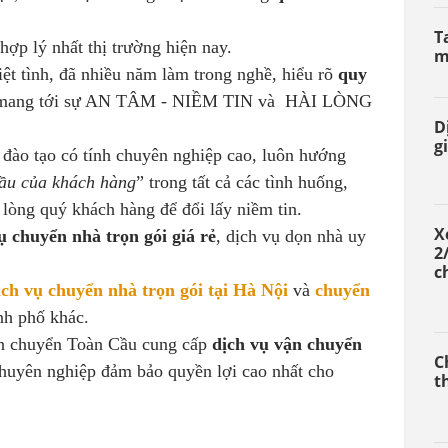
T
hợp lý nhất thị trường hiện nay.
m
ệt tình, đã nhiều năm làm trong nghề, hiểu rõ
quy
ẽ mang tới sự AN TÂM - NIỀM TIN và HÀI LÒNG
D
gi
đào tạo có tính chuyên nghiệp cao, luôn hướng
ầu của khách hàng
” trong tất cả các tình huống,
 lòng quý khách hàng để đổi lấy niềm tin.
X
ụ chuyển nhà trọn gói giá rẻ
, dịch vụ dọn nhà uy
2
c
ịch vụ chuyển nhà trọn gói tại Hà Nội
và
chuyển
ành phố khác.
ận chuyển Toàn Cầu cung cấp
dịch vụ vận chuyển
C
chuyên nghiệp đảm bảo quyền lợi cao nhất cho
t