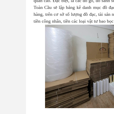
quản cao. Đặc biệt, là các đồ gỗ, đồ sành
Toàn Cầu sẽ lập bảng kê danh mục đồ đạc,
hàng, trên cơ sở số lượng đồ đạc, tài sản n
tiền công nhân, tiền các loại vật tư bao b