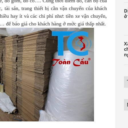
 sứ, đồ gốm, đồ cổ…. Cùng thời điểm đó, cán bộ của
 tài sản, trang thiết bị cần vận chuyển của khách
D
ở
hiều hay ít và các chi phí như: tiền xe vận chuyển,
ọc… để báo giá cho khách hàng ở mức giá thấp nhất.
X
c
n