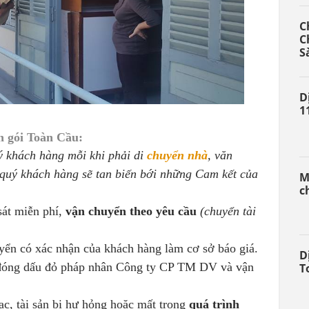
C
C
S
D
1
n gói Toàn Cầu:
ý khách hàng mỗi khi phải di
chuyển nhà
, văn
 quý khách hàng sẽ tan biến bới những Cam kết của
M
c
sát miễn phí,
vận chuyển theo yêu cầu
(chuyển tài
uyển có xác nhận của khách hàng làm cơ sở báo giá.
D
 đóng dấu đỏ pháp nhân Công ty CP TM DV và vận
T
đạc, tài sản bị hư hỏng hoặc mất trong
quá trình