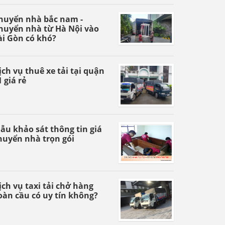
huyển nhà bắc nam -
huyển nhà từ Hà Nội vào
ài Gòn có khó?
ịch vụ thuê xe tải tại quận
1 giá rẻ
ẫu khảo sát thông tin giá
huyển nhà trọn gói
ịch vụ taxi tải chở hàng
oàn cầu có uy tín không?