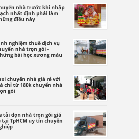
huyển nhà trước khi nhập
rạch nhất định phải làm
hững điều này
inh nghiệm thuê dịch vụ
huyển nhà trọn gói -
hững bài học xương máu
axi chuyển nhà giá rẻ với
iá chỉ từ 180k chuyển nhà
rọn gói
e tải dọn nhà trọn gói giá
ẻ tại TpHCM uy tín chuyên
ghiệp