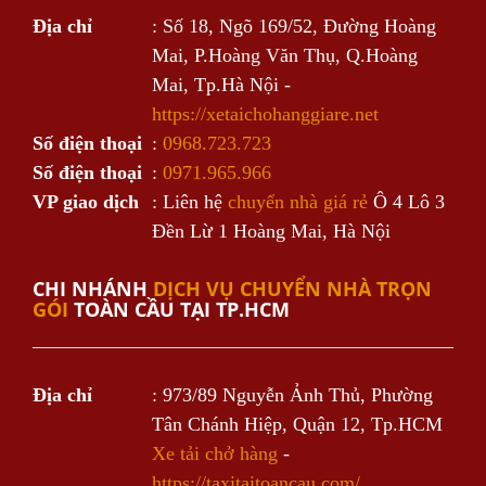
Địa chỉ
: Số 18, Ngõ 169/52, Đường Hoàng
Mai, P.Hoàng Văn Thụ, Q.Hoàng
Mai, Tp.Hà Nội -
https://xetaichohanggiare.net
Số điện thoại
:
0968.723.723
Số điện thoại
:
0971.965.966
VP giao dịch
: Liên hệ
chuyển nhà giá rẻ
Ô 4 Lô 3
Đền Lừ 1 Hoàng Mai, Hà Nội
CHI NHÁNH
DỊCH VỤ CHUYỂN NHÀ TRỌN
GÓI
TOÀN CẦU TẠI TP.HCM
Địa chỉ
: 973/89 Nguyễn Ảnh Thủ, Phường
Tân Chánh Hiệp, Quận 12, Tp.HCM
Xe tải chở hàng
-
https://taxitaitoancau.com/