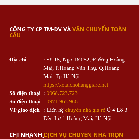
CÔNG TY CP TM-DV VÀ
VẬN CHUYỂN TOÀN
CẦU
Địa chỉ
: Số 18, Ngõ 169/52, Đường Hoàng
Mai, P.Hoàng Văn Thụ, Q.Hoàng
Mai, Tp.Hà Nội -
https://xetaichohanggiare.net
Số điện thoại
:
0968.723.723
Số điện thoại
:
0971.965.966
VP giao dịch
: Liên hệ
chuyển nhà giá rẻ
Ô 4 Lô 3
Đền Lừ 1 Hoàng Mai, Hà Nội
CHI NHÁNH
DỊCH VỤ CHUYỂN NHÀ TRỌN